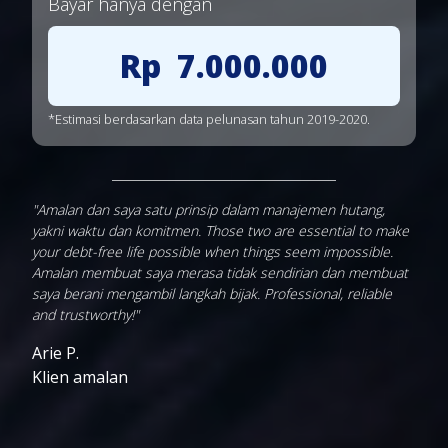
Bayar hanya dengan
Rp
7.000.000
*Estimasi berdasarkan data pelunasan tahun 2019-2020.
"Amalan dan saya satu prinsip dalam manajemen hutang,
yakni waktu dan komitmen. Those two are essential to make
your debt-free life possible when things seem impossible.
Amalan membuat saya merasa tidak sendirian dan membuat
saya berani mengambil langkah bijak. Professional, reliable
and trustworthy!"
Arie P.
Klien amalan