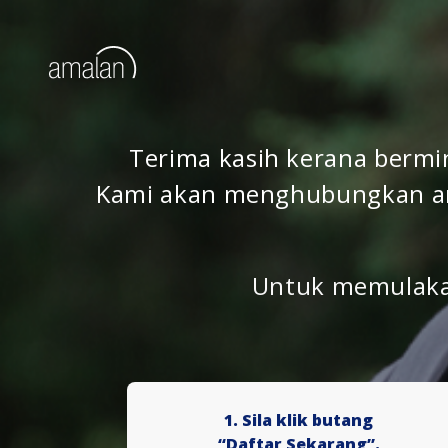
Terima kasih kerana berm
Kami akan menghubungkan an
Untuk memulakan
1. Sila klik butang
“Daftar Sekarang”.