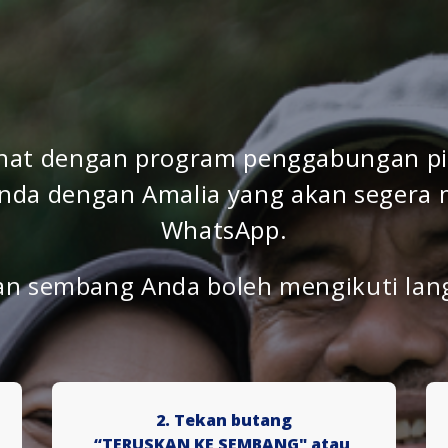
inat dengan program penggabungan pi
da dengan Amalia yang akan segera 
WhatsApp.
 sembang Anda boleh mengikuti lang
2. Tekan butang
“TERUSKAN KE SEMBANG" atau